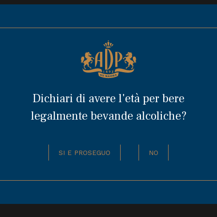
 valori fondanti del movimento ‘slow’ - buono, giusto e pul
un target sempre più ampio di produttori e consumatori.
nte a tutte le tappe con l’
Amaro 33 allo Zenzero
, il
Choc
Grappa Italiana
.
Dichiari di avere l'età per bere
legalmente bevande alcoliche?
SI E PROSEGUO
NO