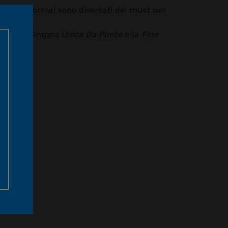
ito – che ormai sono diventati dei must per
ozen
, la
Grappa Unica Da Ponte
e la
Fine