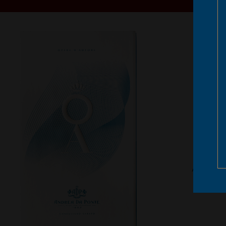
Azurbla
der gle
Eile dul
Fässer
damit
Harm
Azzurro 
V