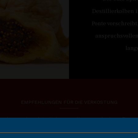
Destillierkolben
Ponte vorschreibt
anspruchsvollen
lang
EMPFEHLUNGEN FÜR DIE VERKOSTUNG
 er besonders köstlich, vor allem nach dem Esse