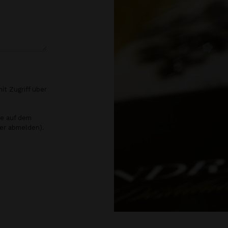
it Zugriff über
te auf dem
ter abmelden).