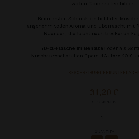
zarten Tanninnoten bilden.
Beim ersten Schluck besticht der Moschi
angenehm vollen Aroma und überrascht mit flo
Nuancen, die leicht nach trockenen Fei
70-cl-Flasche im Behälter
oder als Sort
Nussbaumschatullen Opere d’Autore 2019 un
BESCHREIBUNG HERUNTERLADE
31,20 €
STÜCKPREIS
QUANTITÀ