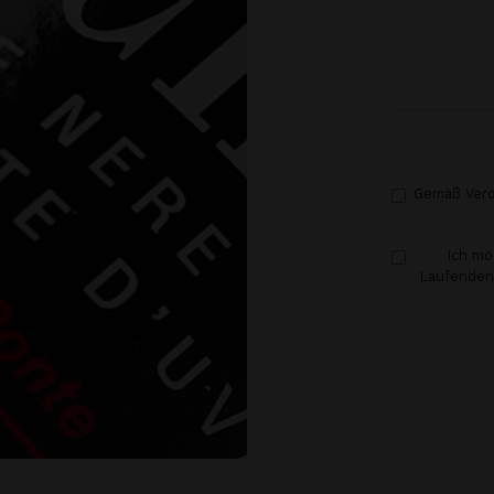
Gemäß Veror
Ich mö
Laufenden 