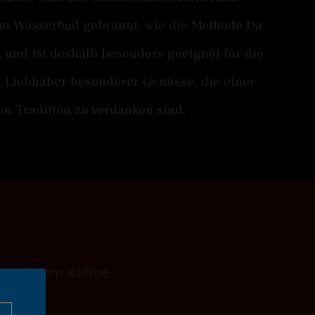
 im Wasserbad gebrannt, wie die Methode Da
, und ist deshalb besonders geeignet für die
 Liebhaber besonderer Genüsse, die einer
en Tradition zu verdanken sind.
n und dem Kaffee.