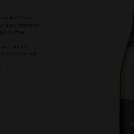
no mit seinem
ralen, intensiven
gen duften.
iment in den
d Don Giovanni.
N