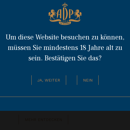
Opere d'Autore - Azzurro
Um diese Website besuchen zu können,
müssen Sie mindestens 18 Jahre alt zu
u ist die Farbe der Ruhe und Beschaulichkeit,
sein. Bestätigen Sie das?
ichmäßig und still vergehenden Zeit, die keine
det. Auch bei der Reifung zählt jede Minute: Die
 schenken der Spirituose ihr kostbares Aroma,
JA, WEITER
NEIN
 sie während der Wartezeit ihre vollkommene
onie erreicht. Die Schatulle Opere d’Autore
ist eine kostbare, elegante und geschmackvolle
erpackung und Ausdruck wahren Stils.
MEHR ENTDECKEN