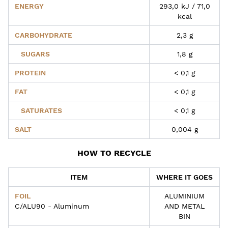
ENERGY
293,0 kJ / 71,0
kcal
CARBOHYDRATE
2,3 g
SUGARS
1,8 g
PROTEIN
< 0,1 g
FAT
< 0,1 g
SATURATES
< 0,1 g
SALT
0,004 g
HOW TO RECYCLE
ITEM
WHERE IT GOES
FOIL
ALUMINIUM
C/ALU90 - Aluminum
AND METAL
BIN